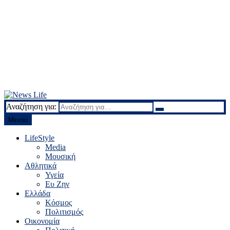
Αναζήτηση για:
News Life
Ειδήσεις και νέα
Μενού
LifeStyle
Media
Μουσική
Αθλητικά
Υγεία
Ευ Ζην
Ελλάδα
Κόσμος
Πολιτισμός
Οικονομία