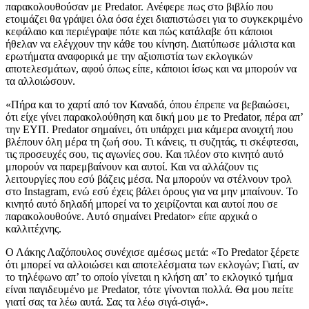
παρακολουθούσαν με Predator. Ανέφερε πως στο βιβλίο που
ετοιμάζει θα γράψει όλα όσα έχει διαπιστώσει για το συγκεκριμένο
κεφάλαιο και περιέγραψε πότε και πώς κατάλαβε ότι κάποιοι
ήθελαν να ελέγχουν την κάθε του κίνηση. Διατύπωσε μάλιστα και
ερωτήματα αναφορικά με την αξιοπιστία των εκλογικών
αποτελεσμάτων, αφού όπως είπε, κάποιοι ίσως και να μπορούν να
τα αλλοιώσουν.
«Πήρα και το χαρτί από τον Καναδά, όπου έπρεπε να βεβαιώσει,
ότι είχε γίνει παρακολούθηση και δική μου με το Predator, πέρα απ’
την ΕΥΠ. Predator σημαίνει, ότι υπάρχει μια κάμερα ανοιχτή που
βλέπουν όλη μέρα τη ζωή σου. Τι κάνεις, τι συζητάς, τι σκέφτεσαι,
τις προσευχές σου, τις αγωνίες σου. Και πλέον στο κινητό αυτό
μπορούν να παρεμβαίνουν και αυτοί. Και να αλλάζουν τις
λειτουργίες που εσύ βάζεις μέσα. Να μπορούν να στέλνουν τρολ
στο Instagram, ενώ εσύ έχεις βάλει όρους για να μην μπαίνουν. Το
κινητό αυτό δηλαδή μπορεί να το χειρίζονται και αυτοί που σε
παρακολουθούνε. Αυτό σημαίνει Predator» είπε αρχικά ο
καλλιτέχνης.
Ο Λάκης Λαζόπουλος συνέχισε αμέσως μετά: «Το Predator ξέρετε
ότι μπορεί να αλλοιώσει και αποτελέσματα των εκλογών; Γιατί, αν
το τηλέφωνο απ’ το οποίο γίνεται η κλήση απ’ το εκλογικό τμήμα
είναι παγιδευμένο με Predator, τότε γίνονται πολλά. Θα μου πείτε
γιατί σας τα λέω αυτά. Σας τα λέω σιγά-σιγά».