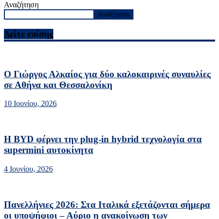
Αναζήτηση
Αναζήτηση
Δείτε επίσης
Ο Γιώργος Αλκαίος για δύο καλοκαιρινές συναυλίες
σε Αθήνα και Θεσσαλονίκη
10 Ιουνίου, 2026
Η BYD φέρνει την plug-in hybrid τεχνολογία στα
supermini αυτοκίνητα
4 Ιουνίου, 2026
Πανελλήνιες 2026: Στα Ιταλικά εξετάζονται σήμερα
οι υποψήφιοι – Αύριο η ανακοίνωση των