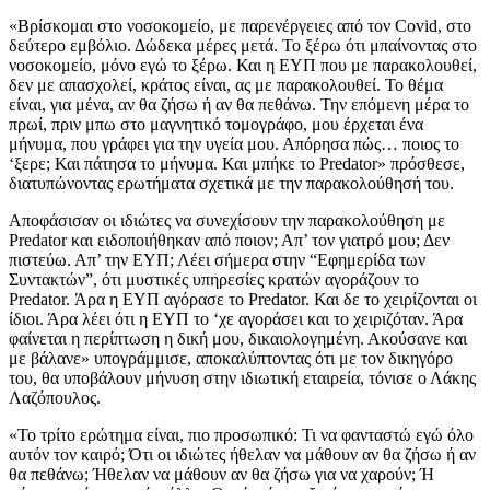
«Βρίσκομαι στο νοσοκομείο, με παρενέργειες από τον Covid, στο
δεύτερο εμβόλιο. Δώδεκα μέρες μετά. Το ξέρω ότι μπαίνοντας στο
νοσοκομείο, μόνο εγώ το ξέρω. Και η ΕΥΠ που με παρακολουθεί,
δεν με απασχολεί, κράτος είναι, ας με παρακολουθεί. Το θέμα
είναι, για μένα, αν θα ζήσω ή αν θα πεθάνω. Την επόμενη μέρα το
πρωί, πριν μπω στο μαγνητικό τομογράφο, μου έρχεται ένα
μήνυμα, που γράφει για την υγεία μου. Απόρησα πώς… ποιος το
‘ξερε; Και πάτησα το μήνυμα. Και μπήκε το Predator» πρόσθεσε,
διατυπώνοντας ερωτήματα σχετικά με την παρακολούθησή του.
Αποφάσισαν οι ιδιώτες να συνεχίσουν την παρακολούθηση με
Predator και ειδοποιήθηκαν από ποιον; Απ’ τον γιατρό μου; Δεν
πιστεύω. Απ’ την ΕΥΠ; Λέει σήμερα στην “Εφημερίδα των
Συντακτών”, ότι μυστικές υπηρεσίες κρατών αγοράζουν το
Predator. Άρα η ΕΥΠ αγόρασε το Predator. Και δε το χειρίζονται οι
ίδιοι. Άρα λέει ότι η ΕΥΠ το ‘χε αγοράσει και το χειριζόταν. Άρα
φαίνεται η περίπτωση η δική μου, δικαιολογημένη. Ακούσανε και
με βάλανε» υπογράμμισε, αποκαλύπτοντας ότι με τον δικηγόρο
του, θα υποβάλουν μήνυση στην ιδιωτική εταιρεία, τόνισε ο Λάκης
Λαζόπουλος.
«Το τρίτο ερώτημα είναι, πιο προσωπικό: Τι να φανταστώ εγώ όλο
αυτόν τον καιρό; Ότι οι ιδιώτες ήθελαν να μάθουν αν θα ζήσω ή αν
θα πεθάνω; Ήθελαν να μάθουν αν θα ζήσω για να χαρούν; Ή