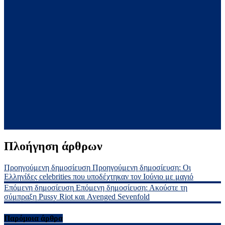
Πλοήγηση άρθρων
Προηγούμενη δημοσίευση
Προηγούμενη δημοσίευση:
Οι
Ελληνίδες celebrities που υποδέχτηκαν τον Ιούνιο με μαγιό
Επόμενη δημοσίευση
Επόμενη δημοσίευση:
Ακούστε τη
σύμπραξη Pussy Riot και Avenged Sevenfold
Παρόμοια άρθρα