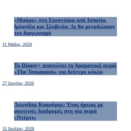
«Μαύρο» στη Eurovision από Ισπανία,
Ιρλανδία και Σλοβενία: Δε θα μεταδώσουν
τον διαγωνισμό
11 Μαΐου, 2026
Το Disney+ ανανεώνει τη δραματική σειρά
«The Testaments» για δεύτερο κύκλο
27 Ιουνίου, 2026
Λεωνίδας Κακούρης: Ένας ήρωας με
σκοτεινές διαδρομές στη νέα σειρά
«Ντέρτι»
31 Ιουλίου, 2026