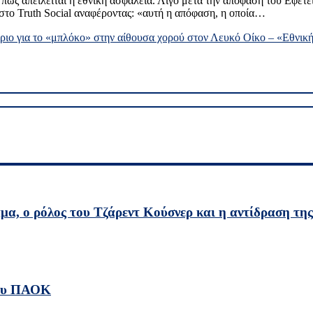
 πως απειλείται η εθνική ασφάλεια. Λίγο μετά την απόφαση του Εφετ
στο Truth Social αναφέροντας: «αυτή η απόφαση, η οποία…
ιο για το «μπλόκο» στην αίθουσα χορού στον Λευκό Οίκο – «Εθνικ
άμα, ο ρόλος του Τζάρεντ Κούσνερ και η αντίδραση τη
του ΠΑΟΚ