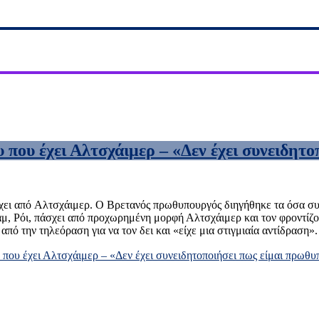
 που έχει Αλτσχάιμερ – «Δεν έχει συνειδητ
χει από Αλτσχάιμερ. Ο Βρετανός πρωθυπουργός διηγήθηκε τα όσα συνέ
αμ, Ρόι, πάσχει από προχωρημένη μορφή Αλτσχάιμερ και τον φροντίζ
από την τηλεόραση για να τον δει και «είχε μια στιγμιαία αντίδραση
 που έχει Αλτσχάιμερ – «Δεν έχει συνειδητοποιήσει πως είμαι πρωθ