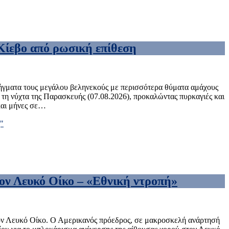
 Κίεβο από ρωσική επίθεση
πλήγματα τους μεγάλου βεληνεκούς με περισσότερα θύματα αμάχους
υ τη νύχτα της Παρασκευής (07.08.2026), προκαλώντας πυρκαγιές και
και μήνες σε…
"
ον Λευκό Οίκο – «Εθνική ντροπή»
τον Λευκό Οίκο. Ο Αμερικανός πρόεδρος, σε μακροσκελή ανάρτησή