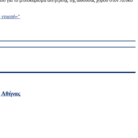
είου για το μπλοκάρισμα ανέγερσης της αίθουσας χορού στον Λευκό
ή ντροπή»"
ς Αθήνας