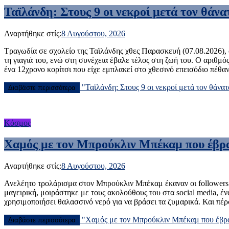
Ταϊλάνδη: Στους 9 οι νεκροί μετά τον θάνα
Αναρτήθηκε στίς:
8 Αυγούστου, 2026
Τραγωδία σε σχολείο της Ταϊλάνδης χθες Παρασκευή (07.08.2026), 
τη γιαγιά του, ενώ στη συνέχεια έβαλε τέλος στη ζωή του. Ο αριθμ
ένα 12χρονο κορίτσι που είχε εμπλακεί στο χθεσινό επεισόδιο πέ
"Ταϊλάνδη: Στους 9 οι νεκροί μετά τον θάνα
Διαβάστε περισσότερα
Κόσμος
Χαμός με τον Μπρούκλιν Μπέκαμ που έβρασ
Αναρτήθηκε στίς:
8 Αυγούστου, 2026
Ανελέητο τρολάρισμα στον Μπρούκλιν Μπέκαμ έκαναν οι followers τ
μαγειρική, μοιράστηκε με τους ακολούθους του στα social media, έν
χρησιμοποιήσει θαλασσινό νερό για να βράσει τα ζυμαρικά. Και πέρ
"Χαμός με τον Μπρούκλιν Μπέκαμ που έβρασ
Διαβάστε περισσότερα