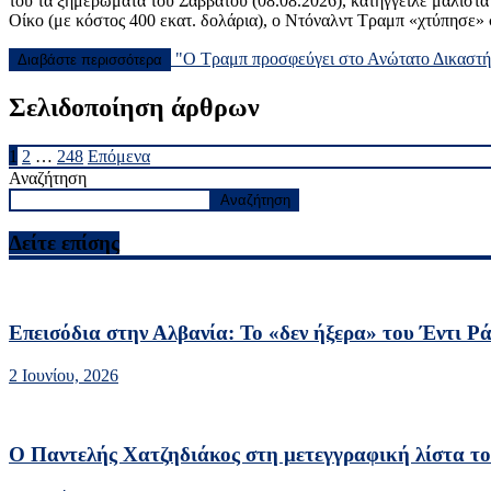
του τα ξημερώματα του Σαββάτου (08.08.2026), κατήγγειλε μάλιστα
Οίκο (με κόστος 400 εκατ. δολάρια), ο Ντόναλντ Τραμπ «χτύπησε» 
"Ο Τραμπ προσφεύγει στο Ανώτατο Δικαστήρ
Διαβάστε περισσότερα
Σελιδοποίηση άρθρων
1
2
…
248
Επόμενα
Αναζήτηση
Αναζήτηση
Δείτε επίσης
Επεισόδια στην Αλβανία: Το «δεν ήξερα» του Έντι Ρ
2 Ιουνίου, 2026
Ο Παντελής Χατζηδιάκος στη μετεγγραφική λίστα 