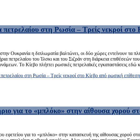
 πετρελαίου στη Ρωσία – Τρείς νεκροί στο
 στην Ουκρανία η διπλωματία βαλτώνει, οι δύο χώρες εντείνουν τα 
ήρια πετρελαίου του Ίλσκι και του Σιζράν στη διάρκεια επιθέσεών το
δυνάμεων. Το Κίεβο πλήττει ρωσικές πετρελαϊκές εγκαταστάσεις εδώ 
πετρελαίου στη Ρωσία – Τρείς νεκροί στο Κίεβο από ρωσική επίθεση
ιο για το «μπλόκο» στην αίθουσα χορού στ
ου εφετείου για το «μπλόκο» στην κατασκευή της αίθουσας χορού σ