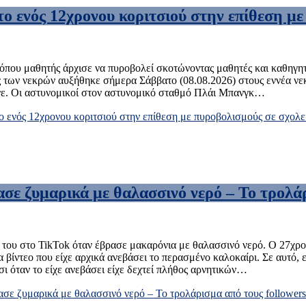
το ενός 12χρονου κοριτσιού στην επίθεση μ
όπου μαθητής άρχισε να πυροβολεί σκοτώνοντας μαθητές και καθηγητέ
ός των νεκρών αυξήθηκε σήμερα Σάββατο (08.08.2026) στους εννέα νε
θανε. Οι αστυνομικοί στον αστυνομικό σταθμό Πλάι Μπανγκ…
το ενός 12χρονου κοριτσιού στην επίθεση με πυροβολισμούς σε σχολε
ε ζυμαρικά με θαλασσινό νερό – Το τρολάρ
ου στο TikTok όταν έβρασε μακαρόνια με θαλασσινό νερό. Ο 27χρονος
α βίντεο που είχε αρχικά ανεβάσει το περασμένο καλοκαίρι. Σε αυτό,
σι όταν το είχε ανεβάσει είχε δεχτεί πλήθος αρνητικών…
ε ζυμαρικά με θαλασσινό νερό – Το τρολάρισμα από τους followers