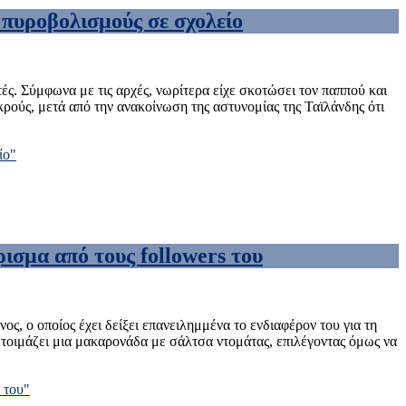
ε πυροβολισμούς σε σχολείο
ς. Σύμφωνα με τις αρχές, νωρίτερα είχε σκοτώσει τον παππού και
κρούς, μετά από την ανακοίνωση της αστυνομίας της Ταϊλάνδης ότι
ίο"
ισμα από τους followers του
, ο οποίος έχει δείξει επανειλημμένα το ενδιαφέρον του για τη
 ετοιμάζει μια μακαρονάδα με σάλτσα ντομάτας, επιλέγοντας όμως να
 του"