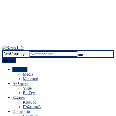
Αναζήτηση για:
News Life
Ειδήσεις και νέα
Μενού
LifeStyle
Media
Μουσική
Αθλητικά
Υγεία
Ευ Ζην
Ελλάδα
Κόσμος
Πολιτισμός
Οικονομία