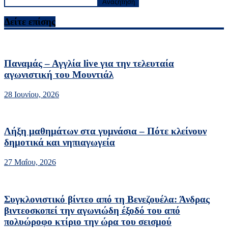
Αναζήτηση
Δείτε επίσης
Παναμάς – Αγγλία live για την τελευταία
αγωνιστική του Μουντιάλ
28 Ιουνίου, 2026
Λήξη μαθημάτων στα γυμνάσια – Πότε κλείνουν
δημοτικά και νηπιαγωγεία
27 Μαΐου, 2026
Συγκλονιστικό βίντεο από τη Βενεζουέλα: Άνδρας
βιντεοσκοπεί την αγωνιώδη έξοδό του από
πολυώροφο κτίριο την ώρα του σεισμού