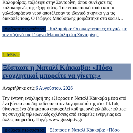
Καλομοίρας, ταξίδεψε στην Σαντορίνη, όπου συνέχισε τις
καλοκαιρινές της εξορμήσεις. Το εντυπωσιακό τοπίο και τα
γαλαζοπράσινα νερά αποτέλεσαν το ιδανικό σκηνικό για τις
διακοπές τους. Ο Γιώργος Μπούσαλης μοιράστηκε στα social…
"Καλομοίρα: Οι οικογενειακές στιγμές με
Διαβάστε περισσότερα
τον σύζυγό της Γιώργο Μπούσαλη στη Σαντορίνη"
LifeStyle
Ξέσπασε η Ναταλί Κάκκαβα: «Πόσο
ενοχλητικοί μπορείτε να γίνετε;»
Αναρτήθηκε στίς:
6 Αυγούστου, 2026
Την έντονη ενόχλησή της εξέφρασε η Ναταλί Κάκκαβα μέσα από
ένα βίντεο που δημοσίευσε στον λογαριασμό της στο TikTok,
θίγοντας ένα ζήτημα που απασχολεί καθημερινά χιλιάδες πολίτες:
τις συνεχείς τηλεφωνικές οχλήσεις από εταιρείες ενέργειας και
άλλες υπηρεσίες. Πηγή: www.gossip-tv.gr
"Ξέσπασε η Ναταλί Κάκκαβα: «Πόσο
Διαβάστε περισσότερα