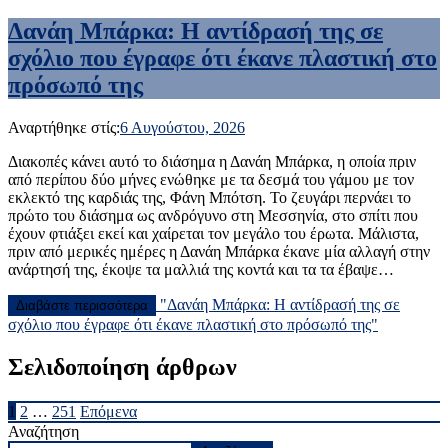
Δανάη Μπάρκα: Η αντίδρασή της σε
σχόλιο που έγραφε ότι έκανε πλαστική στο
πρόσωπό της
Αναρτήθηκε στίς:
6 Αυγούστου, 2026
Διακοπές κάνει αυτό το διάσημα η Δανάη Μπάρκα, η οποία πριν
από περίπου δύο μήνες ενώθηκε με τα δεσμά του γάμου με τον
εκλεκτό της καρδιάς της, Φάνη Μπότση. Το ζευγάρι περνάει το
πρώτο του διάσημα ως ανδρόγυνο στη Μεσσηνία, στο σπίτι που
έχουν φτιάξει εκεί και χαίρεται τον μεγάλο του έρωτα. Μάλιστα,
πριν από μερικές ημέρες η Δανάη Μπάρκα έκανε μία αλλαγή στην
ανάρτησή της, έκοψε τα μαλλιά της κοντά και τα τα έβαψε…
"Δανάη Μπάρκα: Η αντίδρασή της σε
Διαβάστε περισσότερα
σχόλιο που έγραφε ότι έκανε πλαστική στο πρόσωπό της"
Σελιδοποίηση άρθρων
1
2
…
251
Επόμενα
Αναζήτηση