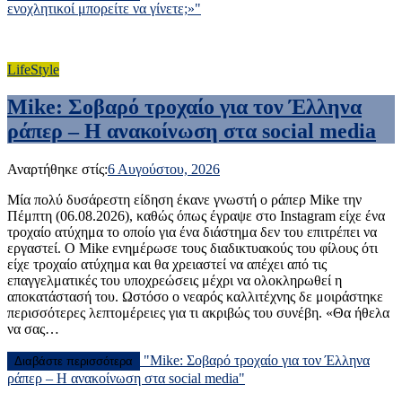
ενοχλητικοί μπορείτε να γίνετε;»"
LifeStyle
Mike: Σοβαρό τροχαίο για τον Έλληνα
ράπερ – Η ανακοίνωση στα social media
Αναρτήθηκε στίς:
6 Αυγούστου, 2026
Μία πολύ δυσάρεστη είδηση έκανε γνωστή ο ράπερ Mike την
Πέμπτη (06.08.2026), καθώς όπως έγραψε στο Instagram είχε ένα
τροχαίο ατύχημα το οποίο για ένα διάστημα δεν του επιτρέπει να
εργαστεί. Ο Mike ενημέρωσε τους διαδικτυακούς του φίλους ότι
είχε τροχαίο ατύχημα και θα χρειαστεί να απέχει από τις
επαγγελματικές του υποχρεώσεις μέχρι να ολοκληρωθεί η
αποκατάστασή του. Ωστόσο ο νεαρός καλλιτέχνης δε μοιράστηκε
περισσότερες λεπτομέρειες για τι ακριβώς του συνέβη. «Θα ήθελα
να σας…
"Mike: Σοβαρό τροχαίο για τον Έλληνα
Διαβάστε περισσότερα
ράπερ – Η ανακοίνωση στα social media"