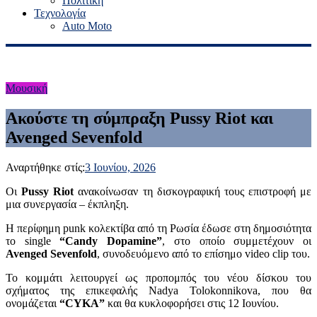
Πολιτική
Τεχνολογία
Auto Moto
Μουσική
Ακούστε τη σύμπραξη Pussy Riot και
Avenged Sevenfold
Αναρτήθηκε στίς:
3 Ιουνίου, 2026
Οι
Pussy Riot
ανακοίνωσαν τη δισκογραφική τους επιστροφή με
μια συνεργασία – έκπληξη.
Η περίφημη punk κολεκτίβα από τη Ρωσία έδωσε στη δημοσιότητα
το single
“Candy Dopamine”
, στο οποίο συμμετέχουν οι
Avenged Sevenfold
, συνοδευόμενο από το επίσημο video clip του.
To κομμάτι λειτουργεί ως προπομπός του νέου δίσκου του
σχήματος της επικεφαλής Nadya Tolokonnikova, που θα
ονομάζεται
“CYKA”
και θα κυκλοφορήσει στις 12 Ιουνίου.