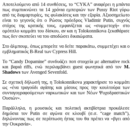
Αποτελούμενο από 14 συνθέσεις, το “CYKA” αναφέρει η μπάντα
πως συμπυκνώνει τα 14 χρόνια εμπειριών των Pussy Riot γύρω
από τις διαμαρτυρίες, τις φυλακίσεις και την εξορία. Αξιοσημείωτο
είναι το γεγονός ότι ο Ρώσος πρόεδρος Vladimir Putin, συχνός
στόχος της κριτικής τους, εμφανίζεται ως «συμμετοχή» στο
ομότιτλο κομμάτι του δίσκου, αν και η Tolokonnikova ξεκαθάρισε
πως δεν σκοπεύει να του αποδώσει δικαιώματα.
Στο άλμπουμ, όπως μπορείτε να δείτε παρακάτω, συμμετέχει και ο
εμβληματικός B-Real των Cypress Hill.
Το “Candy Dopamine” συνδυάζει ποπ στοιχεία με alternative rock
και βαριά riffs, ενώ περιλαμβάνει guest φωνητικά από τον
M.
Shadows
των Avenged Sevenfold.
Σε σχετική δήλωσή της, η Tolokonnikova χαρακτήρισε το κομμάτι
ως «ένα τραγούδι αγάπης και μίσους προς την κουλτούρα των
συνταγογραφούμενων ναρκωτικών και των Νέων Ψυχοδραστικών
Ουσιών».
Παράλληλα, η μουσικός και πολιτική ακτιβίστρια προκάλεσε
δημόσια τον Putin σε αγώνα σε κλουβί (σ.σ. “cage match”),
δηλώνοντας πως σε περίπτωση ήττας του θα πρέπει να «βγει από
την Ουκρανία».