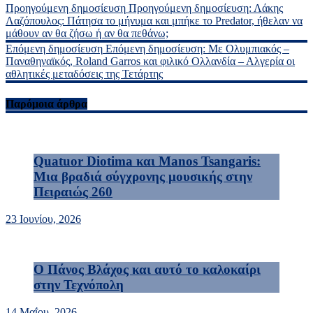
Προηγούμενη δημοσίευση
Προηγούμενη δημοσίευση:
Λάκης
Λαζόπουλος: Πάτησα το μήνυμα και μπήκε το Predator, ήθελαν να
μάθουν αν θα ζήσω ή αν θα πεθάνω;
Επόμενη δημοσίευση
Επόμενη δημοσίευση:
Με Ολυμπιακός –
Παναθηναϊκός, Roland Garros και φιλικό Ολλανδία – Αλγερία οι
αθλητικές μεταδόσεις της Τετάρτης
Παρόμοια άρθρα
Quatuor Diotima και Manos Tsangaris:
Μια βραδιά σύγχρονης μουσικής στην
Πειραιώς 260
23 Ιουνίου, 2026
Ο Πάνος Βλάχος και αυτό το καλοκαίρι
στην Τεχνόπολη
14 Μαΐου, 2026