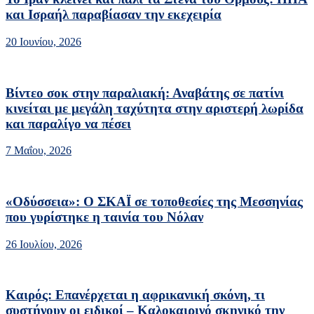
και Ισραήλ παραβίασαν την εκεχειρία
20 Ιουνίου, 2026
Βίντεο σοκ στην παραλιακή: Αναβάτης σε πατίνι
κινείται με μεγάλη ταχύτητα στην αριστερή λωρίδα
και παραλίγο να πέσει
7 Μαΐου, 2026
«Οδύσσεια»: Ο ΣΚΑΪ σε τοποθεσίες της Μεσσηνίας
που γυρίστηκε η ταινία του Νόλαν
26 Ιουλίου, 2026
Καιρός: Επανέρχεται η αφρικανική σκόνη, τι
συστήνουν οι ειδικοί – Καλοκαιρινό σκηνικό την