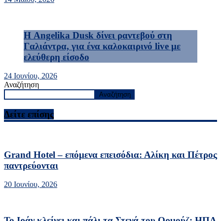
Η Angelika Dusk δίνει ραντεβού στη
Γαλιάντρα, για ένα καλοκαιρινό live με
ελεύθερη είσοδο
24 Ιουνίου, 2026
Αναζήτηση
Αναζήτηση
Δείτε επίσης
Grand Hotel – επόμενα επεισόδια: Αλίκη και Πέτρος
παντρεύονται
20 Ιουνίου, 2026
Το Ιράν κλείνει και πάλι τα Στενά του Ορμούζ: ΗΠΑ