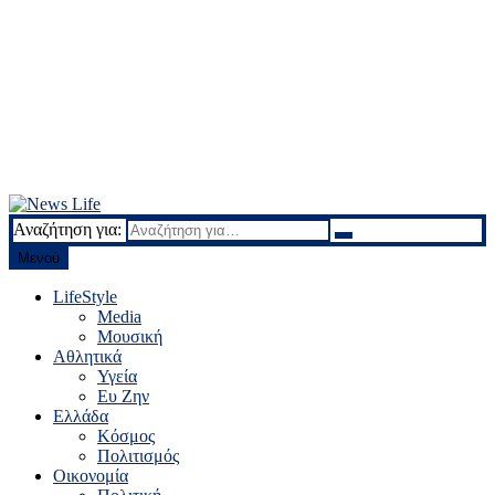
Αναζήτηση για:
News Life
Ειδήσεις και νέα
Μενού
LifeStyle
Media
Μουσική
Αθλητικά
Υγεία
Ευ Ζην
Ελλάδα
Κόσμος
Πολιτισμός
Οικονομία