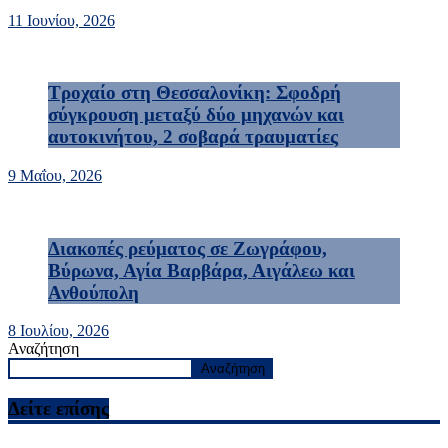
11 Ιουνίου, 2026
Τροχαίο στη Θεσσαλονίκη: Σφοδρή
σύγκρουση μεταξύ δύο μηχανών και
αυτοκινήτου, 2 σοβαρά τραυματίες
9 Μαΐου, 2026
Διακοπές ρεύματος σε Ζωγράφου,
Βύρωνα, Αγία Βαρβάρα, Αιγάλεω και
Ανθούπολη
8 Ιουλίου, 2026
Αναζήτηση
Αναζήτηση
Δείτε επίσης