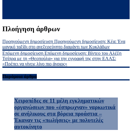
Πλοήγηση άρθρων
Προηγούμενη δημοσίευση
Προηγούμενη δημοσίευση:
Κέα: Ένα
μαγικό ταξίδι στο ανεξερεύνητο διαμάντι των Κυκλάδων
Επόμενη δημοσίευση
Επόμενη δημοσίευση:
Βίντεο του Αλέξη
Τσίπρα με τη «Θεοπούλα» για την εγγραφή της στην ΕΛΑΣ:
«Πρέπει να γίνεις λίγο πιο άγριος»
Παρόμοια άρθρα
Χειροπέδες σε 11 μέλη εγκληματικών
οργανώσεων που «έσπρωχναν» ναρκωτικά
σε ανήλικους στα βόρεια προάστια –
Έκαναν τις «πωλήσεις» με πολυτελές
αυτοκίνητο