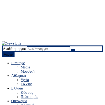
Αναζήτηση για:
News Life
Ειδήσεις και νέα
Μενού
LifeStyle
Media
Μουσική
Αθλητικά
Υγεία
Ευ Ζην
Ελλάδα
Κόσμος
Πολιτισμός
Οικονομία