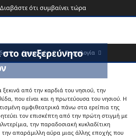
Διαβάστε ότι συμβαίνει τώρα
ι στο ανεξερεύνητο
δα
Οικονομία
Τεχνολογία
ων
α ξεκινά από την καρδιά του νησιού, την
ίδα, που είναι και η πρωτεύουσα του νησιού. Η
χτισμένη αμφιθεατρικά πάνω στα ερείπια της
οητεύει τον επισκέπτη από την πρώτη στιγμή με
αλντερίμια, την παραδοσιακή κυκλαδίτικη
ι την απαράμιλλη αύρα μιας άλλης εποχής που