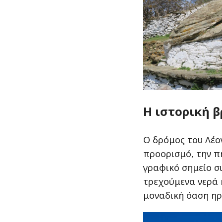
Η ιστορική β
Ο δρόμος του Λέο
προορισμό, την πη
γραφικό σημείο σ
τρεχούμενα νερά 
μοναδική όαση ηρ