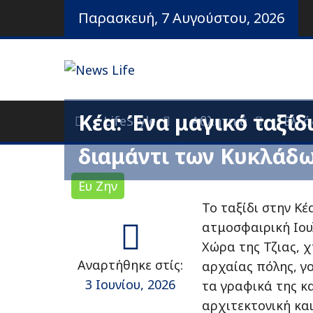
Προχωρήστε
Παρασκευή, 7 Αυγούστου, 2026
στο
περιεχόμενο
Ειδήσεις και νέα
News Life
Κέα: Ένα μαγικό ταξίδ
LifeStyle
Αθλητικά
Ελλά
διαμάντι των Κυκλάδ
Ευ Ζην
Το ταξίδι στην Κέ
ατμοσφαιρική Ιουλ
Χώρα της Τζιας, 
Αναρτήθηκε στίς:
αρχαίας πόλης, γ
3 Ιουνίου, 2026
τα γραφικά της κ
αρχιτεκτονική κα