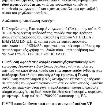
μηχανών αναζήτησης, πρακτικές που κρίθηκαν ως
περιορισμοί
ιδιαίτερης σοβαρότητας
κατά την ευρωπαϊκή και εθνική
νομοθεσία ανταγωνισμού και είχαν ως αποτέλεσμα την επιβολή
αυτού του μεγάλου προστίμου.
Αναλυτικά η ανακοίνωση αναφέρει:
Η Ολομέλεια της Επιτροπής Ανταγωνισμού (ΕΑ), με την υπ’ αριθ.
913/2026 ομόφωνη Απόφασή της, αποδέχθηκε την Πρόταση
Διευθέτησης Διαφοράς που υπέβαλε η εταιρεία VF HELLAS
ΕΝΔΥΜΑΤΩΝ Ε.Π.Ε. και επέβαλε μειωμένο πρόστιμο,
συνολικού ποσού 954.485 ευρώ, για πρακτικές παρεμπόδισης της
αποτελεσματικής χρήσης του διαδικτύου, κατά παράβαση των
άρθρων 1 του ν. 3959/2011 και 101 ΣΛΕΕ.
Η
υπόθεση αφορά στις αγορές εισαγωγής/κατασκευής και
εμπορίας σχολικών ειδών
(όπως σχολικές τσάντες, τσάντες
φαγητού και κασετίνες), καθώς και
επώνυμων ειδών ένδυσης και
υπόδησης.
Στο πλαίσιο αυτεπάγγελτης έρευνας, η Γενική
Διεύθυνση Ανταγωνισμού (ΓΔΑ) διενήργησε επιτόπιους ελέγχους
σε εταιρείες που δραστηριοποιούνται στις εν λόγω αγορές. Κατόπιν
συλλογής επαρκών στοιχείων, η εμπλεκόμενη εταιρεία υπέβαλε
αίτημα υπαγωγής στη διαδικασία διευθέτησης διαφορών, σύμφωνα
με την παρ. 16 της υπ’ αριθ. 790/2022 απόφασης της ΕΑ.
Η VFH αποτελεί
θυγατρική του αμερικανικού ομίλου VF