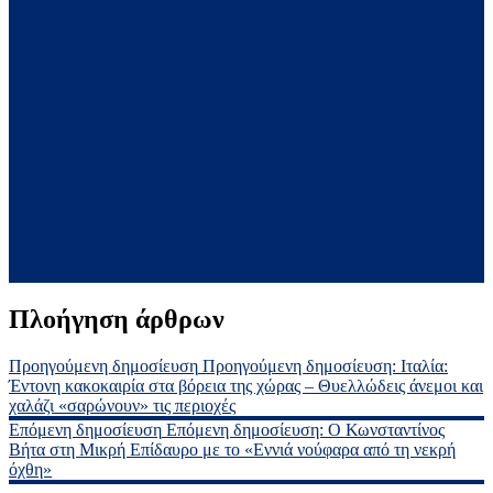
Πλοήγηση άρθρων
Προηγούμενη δημοσίευση
Προηγούμενη δημοσίευση:
Ιταλία:
Έντονη κακοκαιρία στα βόρεια της χώρας – Θυελλώδεις άνεμοι και
χαλάζι «σαρώνουν» τις περιοχές
Επόμενη δημοσίευση
Επόμενη δημοσίευση:
Ο Κωνσταντίνος
Βήτα στη Μικρή Επίδαυρο με το «Εννιά νούφαρα από τη νεκρή
όχθη»