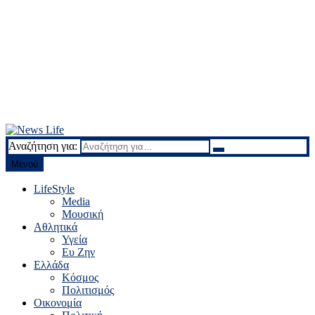
Αναζήτηση για:
News Life
Ειδήσεις και νέα
Μενού
LifeStyle
Media
Μουσική
Αθλητικά
Υγεία
Ευ Ζην
Ελλάδα
Κόσμος
Πολιτισμός
Οικονομία