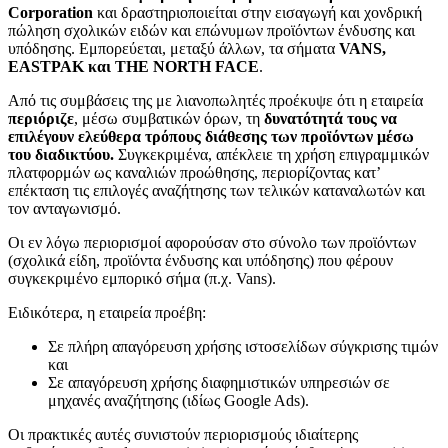
Corporation
και δραστηριοποιείται στην εισαγωγή και χονδρική
πώληση σχολικών ειδών και επώνυμων προϊόντων ένδυσης και
υπόδησης. Εμπορεύεται, μεταξύ άλλων, τα σήματα
VANS,
EASTPAK και THE NORTH FACE
.
Από τις συμβάσεις της με λιανοπωλητές προέκυψε ότι η εταιρεία
περιόριζε
, μέσω συμβατικών όρων, τη
δυνατότητά τους να
επιλέγουν ελεύθερα τρόπους διάθεσης των προϊόντων μέσω
του διαδικτύου.
Συγκεκριμένα, απέκλειε τη χρήση επιγραμμικών
πλατφορμών ως καναλιών προώθησης, περιορίζοντας κατ’
επέκταση τις επιλογές αναζήτησης των τελικών καταναλωτών και
τον ανταγωνισμό.
Οι εν λόγω περιορισμοί αφορούσαν στο σύνολο των προϊόντων
(σχολικά είδη, προϊόντα ένδυσης και υπόδησης) που φέρουν
συγκεκριμένο εμπορικό σήμα (π.χ. Vans).
Ειδικότερα, η εταιρεία προέβη:
Σε πλήρη απαγόρευση χρήσης ιστοσελίδων σύγκρισης τιμών
και
Σε απαγόρευση χρήσης διαφημιστικών υπηρεσιών σε
μηχανές αναζήτησης (ιδίως Google Ads).
Οι πρακτικές αυτές συνιστούν περιορισμούς ιδιαίτερης