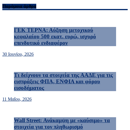
Παρόμοια άρθρα
ΓΕΚ ΤΕΡΝΑ: Αύξηση μετοχικού
κεφαλαίου 500 εκατ. ευρώ, ισχυρό
επενδυτικό ενδιαφέρον
30 Ιουνίου, 2026
Τι δείχνουν τα στοιχεία της ΑΑΔΕ για τις
εισπράξεις ΦΠΑ, ΕΝΦΙΑ και φόρου
εισοδήματος
11 Μαΐου, 2026
Wall Street: Ανάκαμψη με «καύσιμο» τα
στοιχεία για τον πληθωρισμό