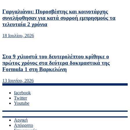
Γαργαλιάνοι: Πυροσβέστης και κοινοτάρχης
συνελήφθησαν για κατά συρροή εμπρησμούς τα
τελευταία 2 χρόνια
18 Ιουλίου, 2026
Στα 9 χιλιοστά του δευτερολέπτου κρίθηκε ο
πρώτος χρόνος στα δεύτερα δοκιμαστικά της
Formula 1 στη Βαρκελώνη
13 Ιουνίου, 2026
facebook
Twitter
Youtube
Αρχική
Απόρρητο