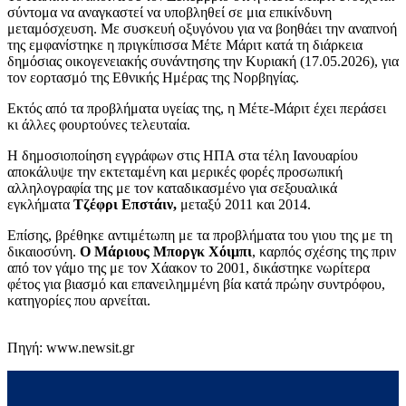
σύντομα να αναγκαστεί να υποβληθεί σε μια επικίνδυνη
μεταμόσχευση. Με συσκευή οξυγόνου για να βοηθάει την αναπνοή
της εμφανίστηκε η πριγκίπισσα Μέτε Μάριτ κατά τη διάρκεια
δημόσιας οικογενειακής συνάντησης την Κυριακή (17.05.2026), για
τον εορτασμό της Εθνικής Ημέρας της Νορβηγίας.
Εκτός από τα προβλήματα υγείας της, η Μέτε-Μάριτ έχει περάσει
κι άλλες φουρτούνες τελευταία.
Η δημοσιοποίηση εγγράφων στις ΗΠΑ στα τέλη Ιανουαρίου
αποκάλυψε την εκτεταμένη και μερικές φορές προσωπική
αλληλογραφία της με τον καταδικασμένο για σεξουαλικά
εγκλήματα
Τζέφρι Επστάιν,
μεταξύ 2011 και 2014.
Επίσης, βρέθηκε αντιμέτωπη με τα προβλήματα του γιου της με τη
δικαιοσύνη.
Ο Μάριους Μποργκ Χόιμπι
, καρπός σχέσης της πριν
από τον γάμο της με τον Χάακον το 2001, δικάστηκε νωρίτερα
φέτος για βιασμό και επανειλημμένη βία κατά πρώην συντρόφου,
κατηγορίες που αρνείται.
Πηγή: www.newsit.gr