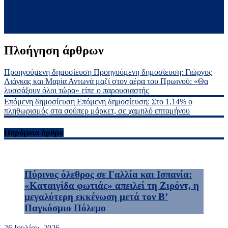
Πλοήγηση άρθρων
Προηγούμενη δημοσίευση
Προηγούμενη δημοσίευση:
Γιώργος
Λιάγκας και Μαρία Αντωνά μαζί στον αέρα του Πρωινού: «Θα
λυσσάξουν όλοι τώρα» είπε ο παρουσιαστής
Επόμενη δημοσίευση
Επόμενη δημοσίευση:
Στο 1,14% ο
πληθωρισμός στα σούπερ μάρκετ, σε χαμηλό επταμήνου
Παρόμοια άρθρα
Πύρινος όλεθρος σε Γαλλία και Ισπανία:
«Καταιγίδα φωτιάς» απειλεί τη Ζιρόντ, η
μεγαλύτερη εκκένωση μετά τον Β’
Παγκόσμιο Πόλεμο
26 Ιουλίου, 2026