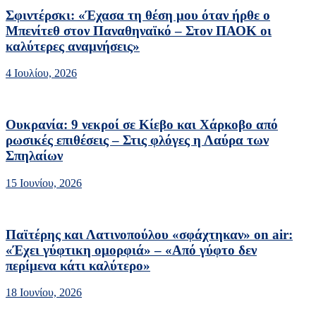
Σφιντέρσκι: «Έχασα τη θέση μου όταν ήρθε ο
Μπενίτεθ στον Παναθηναϊκό – Στον ΠΑΟΚ οι
καλύτερες αναμνήσεις»
4 Ιουλίου, 2026
Ουκρανία: 9 νεκροί σε Κίεβο και Χάρκοβο από
ρωσικές επιθέσεις – Στις φλόγες η Λαύρα των
Σπηλαίων
15 Ιουνίου, 2026
Παϊτέρης και Λατινοπούλου «σφάχτηκαν» on air:
«Έχει γύφτικη ομορφιά» – «Από γύφτο δεν
περίμενα κάτι καλύτερο»
18 Ιουνίου, 2026