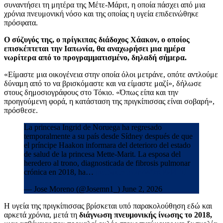
συναντήσει τη μητέρα της Μέτε-Μάριτ, η οποία πάσχει από μια
χρόνια πνευμονική νόσο και της οποίας η υγεία επιδεινώθηκε
πρόσφατα.
Ο σύζυγός της, ο πρίγκιπας διάδοχος Χάακον, ο οποίος
επισκέπτεται την Ιαπωνία, θα αναχωρήσει μια ημέρα
νωρίτερα από το προγραμματισμένο, δηλαδή σήμερα.
«Είμαστε μια οικογένεια στην οποία όλοι μετράνε, οπότε αντλούμε
δύναμη από το να βρισκόμαστε και να είμαστε μαζί», δήλωσε
στους δημοσιογράφους στο Τόκιο. «Όπως είπα και την
προηγούμενη φορά, η κατάσταση της πριγκίπισσας είναι σοβαρή»,
πρόσθεσε.
La princesa Ingrid de Noruega ha regresado
temporalmente a su país desde Sídney después de que
el príncipe Haakon informara del deterioro del estado
de salud de la princesa Mette-Marit. La esposa del
heredero al trono, diagnosticada de fibrosis pulmonar
crónica en 2018, ha…
pic.twitter.com/W9aO6d4EiJ
— Jose Moreno (@Josemn1_) June 2, 2026
Η υγεία της πριγκίπισσας βρίσκεται υπό παρακολούθηση εδώ και
αρκετά χρόνια, μετά τη
διάγνωση πνευμονικής ίνωσης το 2018,