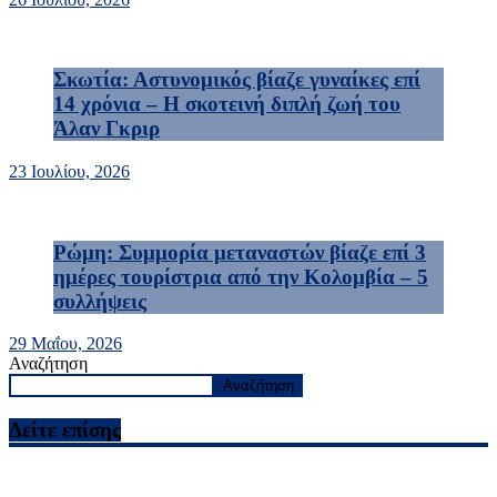
Σκωτία: Αστυνομικός βίαζε γυναίκες επί
14 χρόνια – Η σκοτεινή διπλή ζωή του
Άλαν Γκριρ
23 Ιουλίου, 2026
Ρώμη: Συμμορία μεταναστών βίαζε επί 3
ημέρες τουρίστρια από την Κολομβία – 5
συλλήψεις
29 Μαΐου, 2026
Αναζήτηση
Αναζήτηση
Δείτε επίσης