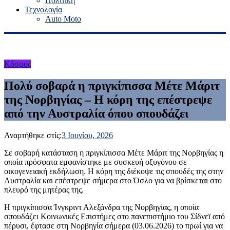
Πολιτική
Τεχνολογία
Auto Moto
Κόσμος
Πολύ σοβαρά η πριγκίπισσα Μέτε Μάριτ
της Νορβηγίας – Η κόρη της επέστρεψε
από την Αυστραλία όπου σπουδάζει
Αναρτήθηκε στίς:
3 Ιουνίου, 2026
Σε σοβαρή κατάσταση η πριγκίπισσα Μέτε Μάριτ της Νορβηγίας η
οποία πρόσφατα εμφανίστηκε με συσκευή οξυγόνου σε
οικογενειακή εκδήλωση. Η κόρη της διέκοψε τις σπουδές της στην
Αυστραλία και επέστρεψε σήμερα στο Όσλο για να βρίσκεται στο
πλευρό της μητέρας της.
Η πριγκίπισσα Ίνγκριντ Αλεξάνδρα της Νορβηγίας, η οποία
σπουδάζει Κοινωνικές Επιστήμες στο πανεπιστήμιο του Σίδνεϊ από
πέρυσι, έφτασε στη Νορβηγία σήμερα (03.06.2026) το πρωί για να