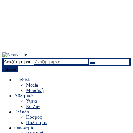
Αναζήτηση για:
News Life
Ειδήσεις και νέα
Μενού
LifeStyle
Media
Μουσική
Αθλητικά
Υγεία
Ευ Ζην
Ελλάδα
Κόσμος
Πολιτισμός
Οικονομία