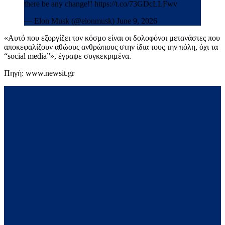
there be any change!! https://t.co/73GDcLLFwv
— Elon Musk (@elonmusk) June 9, 2026
«Αυτό που εξοργίζει τον κόσμο είναι οι δολοφόνοι μετανάστες που
αποκεφαλίζουν αθώους ανθρώπους στην ίδια τους την πόλη, όχι τα
“social media”», έγραψε συγκεκριμένα.
Πηγή: www.newsit.gr