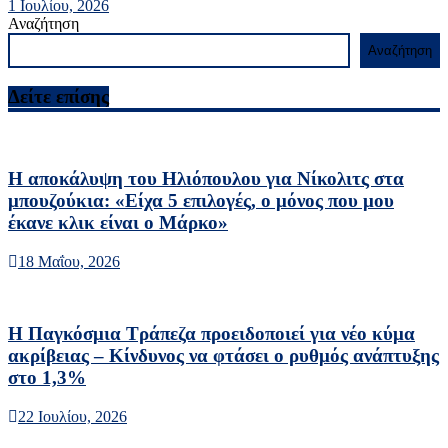
1 Ιουλίου, 2026
Αναζήτηση
Αναζήτηση
Δείτε επίσης
Η αποκάλυψη του Ηλιόπουλου για Νίκολιτς στα
μπουζούκια: «Είχα 5 επιλογές, ο μόνος που μου
έκανε κλικ είναι ο Μάρκο»
18 Μαΐου, 2026
Η Παγκόσμια Τράπεζα προειδοποιεί για νέο κύμα
ακρίβειας – Κίνδυνος να φτάσει ο ρυθμός ανάπτυξης
στο 1,3%
22 Ιουλίου, 2026