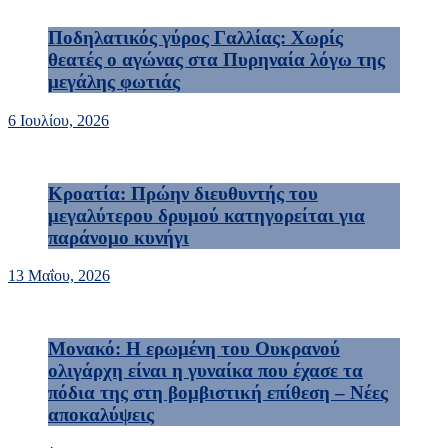
Ποδηλατικός γύρος Γαλλίας: Χωρίς
θεατές ο αγώνας στα Πυρηναία λόγω της
μεγάλης φωτιάς
6 Ιουλίου, 2026
Κροατία: Πρώην διευθυντής του
μεγαλύτερου δρυμού κατηγορείται για
παράνομο κυνήγι
13 Μαΐου, 2026
Μονακό: Η ερωμένη του Ουκρανού
ολιγάρχη είναι η γυναίκα που έχασε τα
πόδια της στη βομβιστική επίθεση – Νέες
αποκαλύψεις