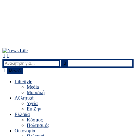
News Life
Ειδήσεις και νέα
Αναζήτηση
για:
Μενού
LifeStyle
Media
Μουσική
Αθλητικά
Υγεία
Ευ Ζην
Ελλάδα
Κόσμος
Πολιτισμός
Οικονομία