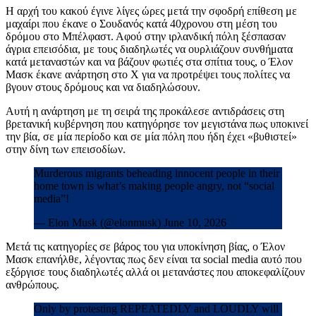
Η αρχή του κακού έγινε λίγες ώρες μετά την σφοδρή επίθεση με
μαχαίρι που έκανε ο Σουδανός κατά 40χρονου στη μέση του
δρόμου στο Μπέλφαστ. Αφού στην ιρλανδική πόλη ξέσπασαν
άγρια επεισόδια, με τους διαδηλωτές να ουρλιάζουν συνθήματα
κατά μεταναστών και να βάζουν φωτιές στα σπίτια τους, ο Έλον
Μασκ έκανε ανάρτηση στο Χ για να προτρέψει τους πολίτες να
βγουν στους δρόμους και να διαδηλώσουν.
Αυτή η ανάρτηση με τη σειρά της προκάλεσε αντιδράσεις στη
βρετανική κυβέρνηση που κατηγόρησε τον μεγιστάνα πως υποκινεί
την βία, σε μία περίοδο και σε μία πόλη που ήδη έχει «βυθιστεί»
στην δίνη των επεισοδίων.
Murderous migrants beheading innocent people in their
home town is what’s making people angry, not “social
media”!
— Elon Musk (@elonmusk) June 10, 2026
Μετά τις κατηγορίες σε βάρος του για υποκίνηση βίας, ο Έλον
Μασκ επανήλθε, λέγοντας πως δεν είναι τα social media αυτό που
εξόργισε τους διαδηλωτές αλλά οι μετανάστες που αποκεφαλίζουν
ανθρώπους.
Only by protesting REPEATEDLY and LOUDLY will