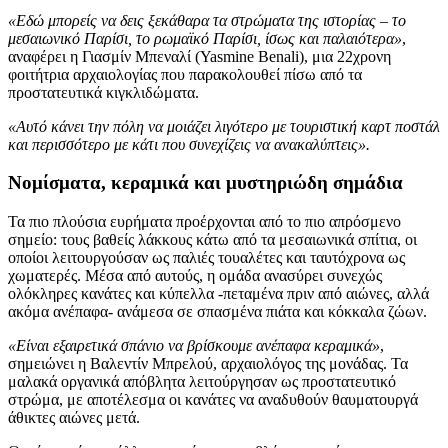
«Εδώ μπορείς να δεις ξεκάθαρα τα στρώματα της ιστορίας – το
μεσαιωνικό Παρίσι, το ρωμαϊκό Παρίσι, ίσως και παλαιότερα»
,
αναφέρει η Γιασμίν Μπεναλί (Yasmine Benali), μια 22χρονη
φοιτήτρια αρχαιολογίας που παρακολουθεί πίσω από τα
προστατευτικά κιγκλιδώματα.
«Αυτό κάνει την πόλη να μοιάζει λιγότερο με τουριστική καρτ ποστάλ
και περισσότερο με κάτι που συνεχίζεις να ανακαλύπτεις».
Νομίσματα, κεραμικά και μυστηριώδη σημάδια
Τα πιο πλούσια ευρήματα προέρχονται από το πιο απρόσμενο
σημείο: τους βαθείς λάκκους κάτω από τα μεσαιωνικά σπίτια, οι
οποίοι λειτουργούσαν ως παλιές τουαλέτες και ταυτόχρονα ως
χωματερές. Μέσα από αυτούς, η ομάδα ανασύρει συνεχώς
ολόκληρες κανάτες και κύπελλα -πεταμένα πριν από αιώνες, αλλά
ακόμα ανέπαφα- ανάμεσα σε σπασμένα πιάτα και κόκκαλα ζώων.
«Είναι εξαιρετικά σπάνιο να βρίσκουμε ανέπαφα κεραμικά»
,
σημειώνει η Βαλεντίν Μπρελού, αρχαιολόγος της μονάδας. Τα
μαλακά οργανικά απόβλητα λειτούργησαν ως προστατευτικό
στρώμα, με αποτέλεσμα οι κανάτες να αναδυθούν θαυματουργά
άθικτες αιώνες μετά.