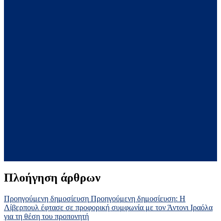
Πλοήγηση άρθρων
Προηγούμενη δημοσίευση
Προηγούμενη δημοσίευση:
Η
Λίβερπουλ έφτασε σε προφορική συμφωνία με τον Άντονι Ιραόλα
για τη θέση του προπονητή