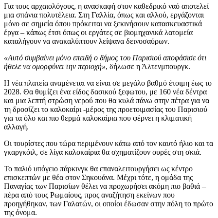
Για τους αρχαιολόγους, η ανασκαφή στον καθεδρικό ναό αποτελεί
μια σπάνια πολυτέλεια. Στη Γαλλία, όπως και αλλού, εργάζονται
μόνο σε σημεία όπου πρόκειται να ξεκινήσουν κατασκευαστικά
έργα – κάπως έτσι όπως οι εργάτες σε βιομηχανικά λατομεία
καταλήγουν να ανακαλύπτουν λείψανα δεινοσαύρων.
«Αυτό συμβαίνει μόνο επειδή ο δήμος του Παρισιού αποφάσισε ότι
ήθελε να ομορφύνει την περιοχή»
, δήλωσε η Άλτενμπουργκ.
Η νέα πλατεία αναμένεται να είναι σε μεγάλο βαθμό έτοιμη έως το
2028. Θα θυμίζει ένα είδος δασικού ξεφωτου, με 160 νέα δέντρα
και μια λεπτή στρώση νερού που θα κυλά πάνω στην πέτρα για να
τη δροσίζει το καλοκαίρι -μέρος της προετοιμασίας του Παρισιού
για τα όλο και πιο θερμά καλοκαίρια που φέρνει η κλιματική
αλλαγή.
Οι τουρίστες που τώρα περιμένουν κάτω από τον καυτό ήλιο και τα
γκαργκόιλ, σε λίγα καλοκαίρια θα σχηματίζουν ουρές στη σκιά.
Το παλιό υπόγειο πάρκινγκ θα επαναλειτουργήσει ως κέντρο
επισκεπτών με θέα στον Σηκουάνα. Μέχρι τότε, η ομάδα της
Παναγίας των Παρισίων θέλει να προχωρήσει ακόμη πιο βαθιά –
πέρα από τους Ρωμαίους, προς αναζήτηση εκείνων που
προηγήθηκαν, των Γαλατών, οι οποίοι έδωσαν στην πόλη το πρώτο
της όνομα.