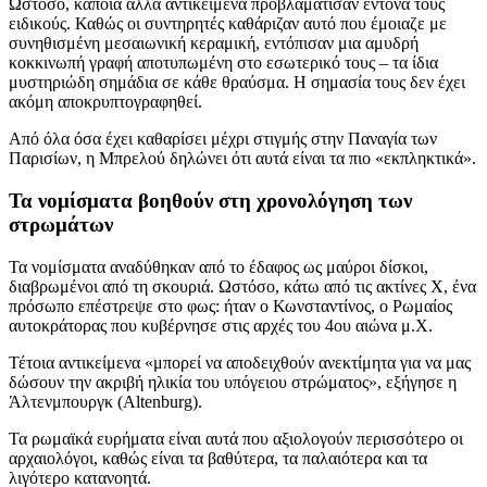
Ωστόσο, κάποια άλλα αντικείμενα προβλάματισαν έντονα τους
ειδικούς. Καθώς οι συντηρητές καθάριζαν αυτό που έμοιαζε με
συνηθισμένη μεσαιωνική κεραμική, εντόπισαν μια αμυδρή
κοκκινωπή γραφή αποτυπωμένη στο εσωτερικό τους – τα ίδια
μυστηριώδη σημάδια σε κάθε θραύσμα. Η σημασία τους δεν έχει
ακόμη αποκρυπτογραφηθεί.
Από όλα όσα έχει καθαρίσει μέχρι στιγμής στην Παναγία των
Παρισίων, η Μπρελού δηλώνει ότι αυτά είναι τα πιο «εκπληκτικά».
Τα νομίσματα βοηθούν στη χρονολόγηση των
στρωμάτων
Τα νομίσματα αναδύθηκαν από το έδαφος ως μαύροι δίσκοι,
διαβρωμένοι από τη σκουριά. Ωστόσο, κάτω από τις ακτίνες Χ, ένα
πρόσωπο επέστρεψε στο φως: ήταν ο Κωνσταντίνος, ο Ρωμαίος
αυτοκράτορας που κυβέρνησε στις αρχές του 4ου αιώνα μ.Χ.
Τέτοια αντικείμενα «μπορεί να αποδειχθούν ανεκτίμητα για να μας
δώσουν την ακριβή ηλικία του υπόγειου στρώματος», εξήγησε η
Άλτενμπουργκ (Altenburg).
Τα ρωμαϊκά ευρήματα είναι αυτά που αξιολογούν περισσότερο οι
αρχαιολόγοι, καθώς είναι τα βαθύτερα, τα παλαιότερα και τα
λιγότερο κατανοητά.