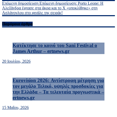
Επόμενη δημοσίευση
Επόμενη δημοσίευση:
Porto Leone: Η
Αλεξάνδρα έφτασε στα άκρα και το Χ «υποκλίθηκε» στη
Ασλάνογλου στο φινάλε της σειράς!
Παρόμοια άρθρα
Κατέκτησε το κοινό του Sani Festival o
James Arthur – ertnews.gr
20 Ιουλίου, 2026
Eurovision 2026: Αντίστροφη μέτρηση για
τον μεγάλο Τελικό, υψηλές προσδοκίες για
την Ελλάδα – Τα τελευταία προγνωστικά –
ertnews.gr
15 Μαΐου, 2026