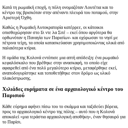
Κατά τη ρωμαϊκή εποχή, η πόλη ονομαζόταν Λουτέτια και το
κέντρο της βρισκόταν στην απέναντι πλευρά του ποταμού, στην
Αριστερή Όχθη.
Καθώς η Ρωμαϊκή Αυτοκρατορία κατέρρεε, οι κάτοικοι
οπισθοχώρησαν στο Ιλ ντε λα Σιτέ – εκεί όπου αργότερα θα
ορθωνόταν η Παναγία των Παρισίων- και οχύρωσαν το νησί με
πέτρινα τείχη, τα οποία κατασκεύασαν χρησιμοποιώντας υλικά από
παλαιότερα κτίρια.
Η ομάδα της Κολονά εντόπισε μια απτή απόδειξη: ένα ρωμαϊκό
κεφαλόσκαλο που βρέθηκε στην ανασκαφή, το οποίο είχε
αφαιρεθεί από ένα πολύ μεγαλύτερο κτίριο, μεταφέρθηκε εκεί,
αναποδογυρίστηκε και τοποθετήθηκε στον δρόμο ως υλικό
πλακόστρωσης.
Χιλιάδες ευρήματα σε ένα αρχαιολογικό κέντρο του
Παρισιού
Κάθε εύρημα αφήνει πίσω του το σκάμμα και ταξιδεύει βόρεια,
προς το αρχαιολογικό κέντρο της πόλης – αυτό που η Κολονά
αποκαλεί «μια τεράστια αρχαιολογική αποθήκη», έναν θησαυρό για
το Παρίσι.