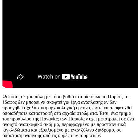
Ωστόσο, σε μια πόλη με τόσο βαθιά ιστορία όπως το Παρίσι, το
έδαφος δεν μπορεί να σκαφτεί για έργα ανάπλασης αν δεν
προηγηθεί σχολαστική αρχαιολογική έρευνα, ώστε να αποφευχθεί
οποιαδήποτε καταστροφή στα αρχαία στρώματα. Έτσι, ένα τμήμα
του προαυλίου της Παναγίας των Παρισίων έχει μετατραπεί σε ένα
ανοιχτό ανασκαφικό σκάμμα, περιφραγμένο με προστατευτικά
κιγκλιδώματα και εξοπλισμένο με έναν ξύλινο διάδρομο, σε
απόσταση αναπνοής από τις ουρές των τουριστών.