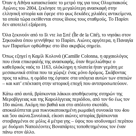
Όταν η Αθήνα κατασκεύασε το μετρό της για τους Ολυμπιακούς
Αγώνες του 2004, ξεκίνησε τη μεγαλύτερη ανασκαφή στην
ελληνική ιστορία και έφερε στο φως δεκάδες χιλιάδες αντικείμενα,
τα οποία τώρα εκτίθενται στους ίδιους τους σταθμούς. Το Παρίσι
δεν αποτελεί εξαίρεση.
Όλα ξεκινούν από το Ιλ ντε λα Σιτέ (Île de la Cité), το νησάκι στον
Σηκουάνα όπου γεννήθηκε το Παρίσι. Αιώνες αργότερα, η Παναγία
των Παρισίων ορθώθηκε στο ίδιο ακριβώς σημείο.
Όπως εξηγεί η Καμίλ Κολονά ()Camille Colonna, η αρχαιολόγος
που είναι επικεφαλής της ανασκαφής, όταν θεμελιώθηκε ο
καθεδρικός ναός το 1163, ολόκληρη η πλατεία ήταν γεμάτη με
μεσαιωνικά σπίτια που τα χώριζε ένας μόνο δρόμος. Σκάβοντας
προς τα κάτω, η ομάδα της έφτασε στα υπόγεια αυτών των σπιτιών
– και κατ’ επέκταση στην ιστορική εποχή που αντιπροσωπεύουν.
Κάτω από αυτά, βρίσκονται λάκκοι αποθήκευσης σιτηρών της
Μεροβίγγειας και της Καρολίγγειας περιόδου, από τον 6ο έως τον
10ο αιώνα. Ακόμη πιο βαθιά και στο απόλυτο σκοτάδι,
αποκαλύπτεται μια πυκνοκατοικημένη ρωμαϊκή συνοικία του 4ου
και 5ου αιώνα.Συνολικά, είκοσι αιώνες ιστορίας βρίσκονται
στοιβαγμένοι σε μόλις 4 μέτρα γης – ύψος που ισοδυναμεί περίπου
με δυόμισι Ναπολέοντες Βοναπάρτες τοποθετημένους τον έναν
πάνω στον άλλο.