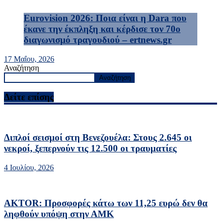
Eurovision 2026: Ποια είναι η Dara που
έκανε την έκπληξη και κέρδισε τον 70ο
διαγωνισμό τραγουδιού – ertnews.gr
17 Μαΐου, 2026
Αναζήτηση
Αναζήτηση
Δείτε επίσης
Διπλοί σεισμοί στη Βενεζουέλα: Στους 2.645 οι
νεκροί, ξεπερνούν τις 12.500 οι τραυματίες
4 Ιουλίου, 2026
AKTOR: Προσφορές κάτω των 11,25 ευρώ δεν θα
ληφθούν υπόψη στην ΑΜΚ