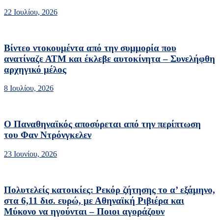
22 Ιουλίου, 2026
Βίντεο ντοκουμέντα από την συμμορία που
ανατίναζε ΑΤΜ και έκλεβε αυτοκίνητα – Συνελήφθη
αρχηγικό μέλος
8 Ιουλίου, 2026
Ο Παναθηναϊκός αποσύρεται από την περίπτωση
του Φαν Ντρόνγκελεν
23 Ιουνίου, 2026
Πολυτελείς κατοικίες: Ρεκόρ ζήτησης το α’ εξάμηνο,
στα 6,11 δισ. ευρώ, με Αθηναϊκή Ριβιέρα και
Μύκονο να ηγούνται – Ποιοι αγοράζουν