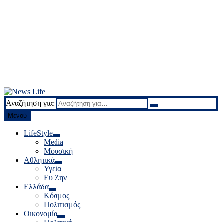
Αναζήτηση για:
News Life
Ειδήσεις και νέα
Μενού
LifeStyle
Media
Μουσική
Αθλητικά
Υγεία
Ευ Ζην
Ελλάδα
Κόσμος
Πολιτισμός
Οικονομία