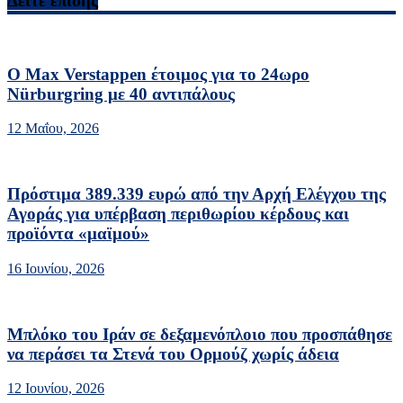
Δείτε επίσης
Ο Max Verstappen έτοιμος για το 24ωρο
Nürburgring με 40 αντιπάλους
12 Μαΐου, 2026
Πρόστιμα 389.339 ευρώ από την Αρχή Ελέγχου της
Αγοράς για υπέρβαση περιθωρίου κέρδους και
προϊόντα «μαϊμού»
16 Ιουνίου, 2026
Μπλόκο του Ιράν σε δεξαμενόπλοιο που προσπάθησε
να περάσει τα Στενά του Ορμούζ χωρίς άδεια
12 Ιουνίου, 2026