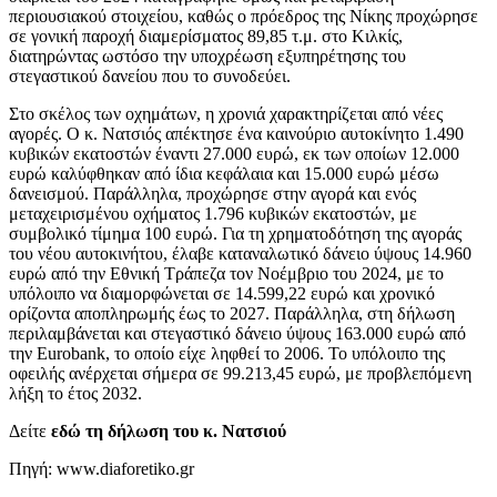
περιουσιακού στοιχείου, καθώς ο πρόεδρος της Νίκης προχώρησε
σε γονική παροχή διαμερίσματος 89,85 τ.μ. στο Κιλκίς,
διατηρώντας ωστόσο την υποχρέωση εξυπηρέτησης του
στεγαστικού δανείου που το συνοδεύει.
Στο σκέλος των οχημάτων, η χρονιά χαρακτηρίζεται από νέες
αγορές. Ο κ. Νατσιός απέκτησε ένα καινούριο αυτοκίνητο 1.490
κυβικών εκατοστών έναντι 27.000 ευρώ, εκ των οποίων 12.000
ευρώ καλύφθηκαν από ίδια κεφάλαια και 15.000 ευρώ μέσω
δανεισμού. Παράλληλα, προχώρησε στην αγορά και ενός
μεταχειρισμένου οχήματος 1.796 κυβικών εκατοστών, με
συμβολικό τίμημα 100 ευρώ. Για τη χρηματοδότηση της αγοράς
του νέου αυτοκινήτου, έλαβε καταναλωτικό δάνειο ύψους 14.960
ευρώ από την Εθνική Τράπεζα τον Νοέμβριο του 2024, με το
υπόλοιπο να διαμορφώνεται σε 14.599,22 ευρώ και χρονικό
ορίζοντα αποπληρωμής έως το 2027. Παράλληλα, στη δήλωση
περιλαμβάνεται και στεγαστικό δάνειο ύψους 163.000 ευρώ από
την Eurobank, το οποίο είχε ληφθεί το 2006. Το υπόλοιπο της
οφειλής ανέρχεται σήμερα σε 99.213,45 ευρώ, με προβλεπόμενη
λήξη το έτος 2032.
Δείτε
εδώ τη δήλωση του κ. Νατσιού
Πηγή: www.diaforetiko.gr