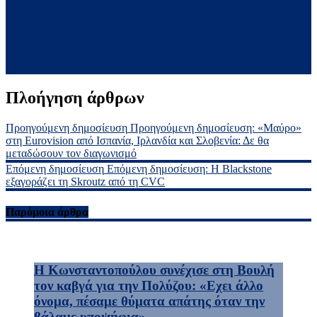
Πλοήγηση άρθρων
Προηγούμενη δημοσίευση
Προηγούμενη δημοσίευση:
«Μαύρο»
στη Eurovision από Ισπανία, Ιρλανδία και Σλοβενία: Δε θα
μεταδώσουν τον διαγωνισμό
Επόμενη δημοσίευση
Επόμενη δημοσίευση:
Η Blackstone
εξαγοράζει τη Skroutz από τη CVC
Παρόμοια άρθρα
Η Κωνσταντοπούλου συνέχισε στη Βουλή
τον καβγά για την Πολύζου: «Εχει άλλο
όνομα, πέσαμε θύματα απάτης όταν την
βάλαμε υποψήφια»