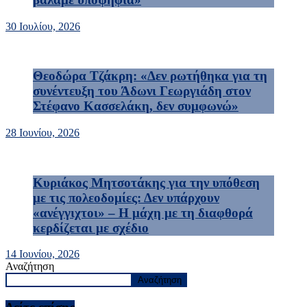
30 Ιουλίου, 2026
Θεοδώρα Τζάκρη: «Δεν ρωτήθηκα για τη
συνέντευξη του Άδωνι Γεωργιάδη στον
Στέφανο Κασσελάκη, δεν συμφωνώ»
28 Ιουνίου, 2026
Κυριάκος Μητσοτάκης για την υπόθεση
με τις πολεοδομίες: Δεν υπάρχουν
«ανέγγιχτοι» – Η μάχη με τη διαφθορά
κερδίζεται με σχέδιο
14 Ιουνίου, 2026
Αναζήτηση
Αναζήτηση