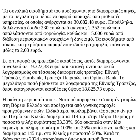
Τα συνολικά εισοδήματά του προέρχονται από διαφορετικές πηγές,
με το μεγαλύτερο μέρος να αφορά αποδοχές από μισθωτές
υπηρεσίες, οι οποίες ανέρχονται σε 30.082,48 ευρώ. Παράλληλα,
δηλώνονται έσοδα 230 ευρώ από ακίνητα, 2.352 ευρώ που
απαλλάσσονται από φορολογία, καθώς και 15.000 ευρώ από
διάθεση περιουσιακών στοιχείων ή δανεισμό. Τα εισοδήματα από
τόκους και μερίσματα παραμένουν ιδιαίτερα χαμηλά, φτάνοντας
μόλις τα 2,03 ευρώ.
Σε ό,τι αφορά τις τραπεζικές καταθέσεις, αυτές διαμορφώνονται
συνολικά σε 19.322,38 ευρώ και κατανέμονται σε οκτώ
λογαριασμούς σε τέσσερις διαφορετικές τράπεζες: Εθνική
Τράπεζα, Eurobank, Τράπεζα Πειραιώς και Optima Bank. Το
μεγαλύτερο ποσό βρίσκεται σε λογαριασμό της Εθνικής Τράπεζας,
όπου καταγράφονται καταθέσεις ύψους 18.825,73 ευρώ.
Η ακίνητη περιουσία του κ. Νατσιού παραμένει εστιασμένη κυρίως
στη Βόρεια Ελλάδα και προέρχεται από γονικές παροχές
προηγούμενων ετών. Ειδικότερα, περιλαμβάνει τέσσερα ακίνητα
σε Πιερία και Κιλκίς: διαμέρισμα 119 τ.μ. στην Πέτρα Πιερίας με
ποσοστό ψιλής κυριότητας 33,33%, δύο οικόπεδα στην ίδια
περιοχή με πλήρη κυριότητα 100% και 25% αντίστοιχα, καθώς και
διαμέρισμα 145 τ.μ. στο Κιλκίς με ποσοστό 50%. Κατά τη
διάρκεια του 2024 καταγράφηκε όμως και μεταβίβαση