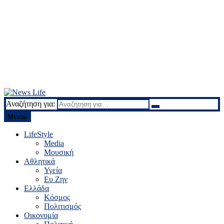
Αναζήτηση για:
News Life
Ειδήσεις και νέα
Μενού
LifeStyle
Media
Μουσική
Αθλητικά
Υγεία
Ευ Ζην
Ελλάδα
Κόσμος
Πολιτισμός
Οικονομία