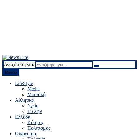
Αναζήτηση για:
News Life
Ειδήσεις και νέα
Μενού
LifeStyle
Media
Μουσική
Αθλητικά
Υγεία
Ευ Ζην
Ελλάδα
Κόσμος
Πολιτισμός
Οικονομία