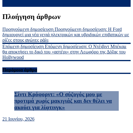
Πλοήγηση άρθρων
Προηγούμενη δημοσίευση
Προηγούμενη δημοσίευση:
H Ford
δημιουργεί μια νέα γενιά ηλεκτρικών και υβριδικών επιβατικών με
ρίζες στους αγώνες ράλι
Επόμενη δημοσίευση
Επόμενη δημοσίευση:
Ο Ντέιβιντ Μπέκαμ
θα αποκτήσει το δικό του «αστέρι» στην Λεωφόρο της Δόξας του
Hollywood
Παρόμοια άρθρα
Σίντι Κρόφορντ: «Ο σύζυγός μου με
προτιμά χωρίς μακιγιάζ και δεν θέλει να
ακούει για λίφτινγκ»
21 Ιουνίου, 2026