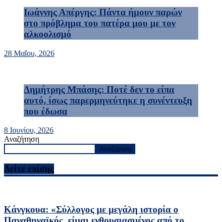
Ιωάννης Απέργης: Πάντα ήμουν παρών
στο πρόβλημα του πατέρα μου με τον
αλκοολισμό
28 Μαΐου, 2026
Δημήτρης Μπάσης: Ποτέ δεν το είπα
αυτό, ίσως παρερμηνεύτηκε η συνέντευξη
που έδωσα
8 Ιουνίου, 2026
Αναζήτηση
Αναζήτηση
Δείτε επίσης
Κάνγκουα: «Σύλλογος με μεγάλη ιστορία ο
Παναθηναϊκός, είμαι ενθουσιασμένος από το