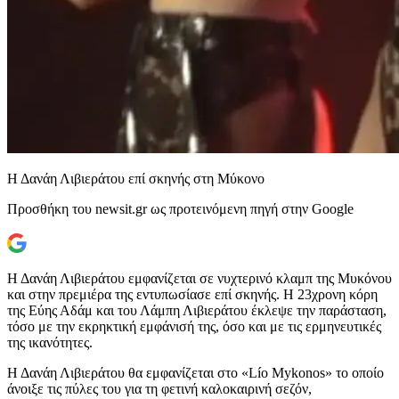
Η Δανάη Λιβιεράτου επί σκηνής στη Μύκονο
Προσθήκη του newsit.gr ως προτεινόμενη πηγή στην Google
Η Δανάη Λιβιεράτου εμφανίζεται σε νυχτερινό κλαμπ της Μυκόνου
και στην πρεμιέρα της εντυπωσίασε επί σκηνής. Η 23χρονη κόρη
της Εύης Αδάμ και του Λάμπη Λιβιεράτου έκλεψε την παράσταση,
τόσο με την εκρηκτική εμφάνισή της, όσο και με τις ερμηνευτικές
της ικανότητες.
Η Δανάη Λιβιεράτου θα εμφανίζεται στο «Lío Mykonos» το οποίο
άνοιξε τις πύλες του για τη φετινή καλοκαιρινή σεζόν,