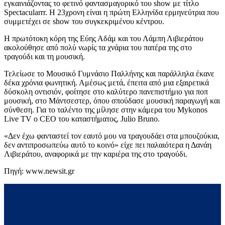
εγκαινιάζοντας το φετινό φαντασμαγορικό του show με τίτλο
Spectacularrr. Η 23χρονη είναι η πρώτη Ελληνίδα ερμηνεύτρια που
συμμετέχει σε show του συγκεκριμένου κέντρου.
Η πρωτότοκη κόρη της Εύης Αδάμ και του Λάμπη Λιβιεράτου
ακολούθησε από πολύ νωρίς τα χνάρια του πατέρα της στο
τραγούδι και τη μουσική.
Τελείωσε το Μουσικό Γυμνάσιο Παλλήνης και παράλληλα έκανε
δέκα χρόνια φωνητική. Αμέσως μετά, έπειτα από μια εξαιρετικά
δύσκολη οντισιόν, φοίτησε στο καλύτερο πανεπιστήμιο για ποπ
μουσική, στο Μάντσεστερ, όπου σπούδασε μουσική παραγωγή και
σύνθεση. Για το ταλέντο της μίλησε στην κάμερα του Mykonos
Live TV o CEO του καταστήματος, Julio Bruno.
«Δεν έχω φανταστεί τον εαυτό μου να τραγουδάει στα μπουζούκια,
δεν αντιπροσωπεύω αυτό το κοινό» είχε πει παλαιότερα η Δανάη
Λιβιεράτου, αναφορικά με την καριέρα της στο τραγούδι.
Πηγή: www.newsit.gr