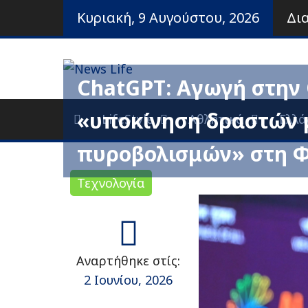
Προχωρήστε
Κυριακή, 9 Αυγούστου, 2026
Δι
στο
περιεχόμενο
Ειδήσεις και νέα
News Life
ChatGPT: Αγωγή στην 
«υποκίνηση δραστών 
LifeStyle
Αθλητικά
Ελλά
πυροβολισμών» στη Φ
Τεχνολογία
Αναρτήθηκε στίς:
2 Ιουνίου, 2026