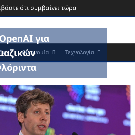
αβάστε ότι συμβαίνει τώρα
OpenAI για
μαζικών
δα
Οικονομία
Τεχνολογία
λόριντα