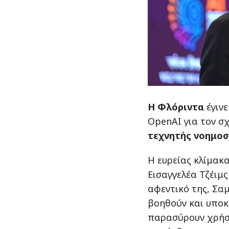
Η Φλόριντα
έγινε
OpenAI για τον σ
τεχνητής νοημοσύ
Η ευρείας κλίμακ
Εισαγγελέα Τζέιμς
αφεντικό της, Σαμ
βοηθούν και υποκ
παρασύρουν χρήστ